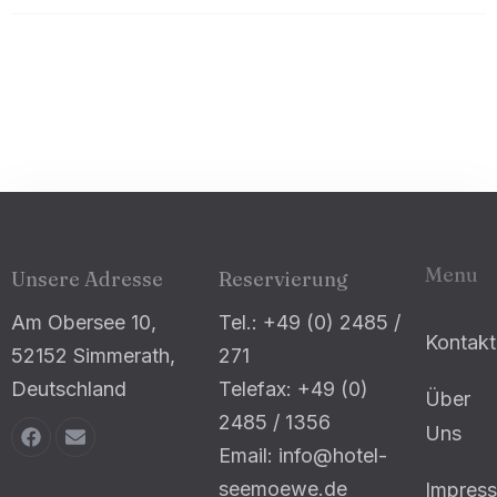
Menu
Unsere Adresse
Reservierung
Am Obersee 10,
Tel.: +49 (0) 2485 /
Kontakt
52152 Simmerath,
271
Deutschland
Telefax: +49 (0)
Über
2485 / 1356
Uns
Email: info@hotel-
seemoewe.de
Impres