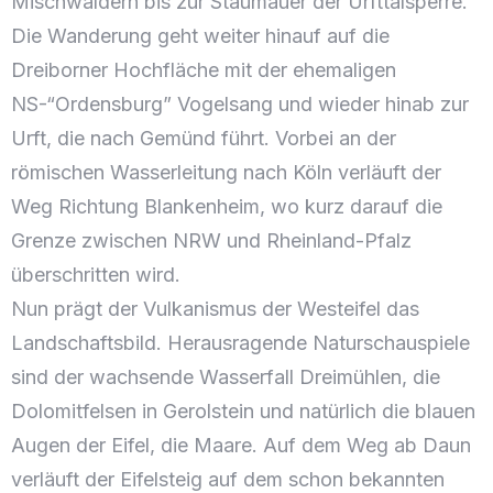
Mischwäldern bis zur Staumauer der Urfttalsperre.
Die Wanderung geht weiter hinauf auf die
Dreiborner Hochfläche mit der ehemaligen
NS-“Ordensburg” Vogelsang und wieder hinab zur
Urft, die nach Gemünd führt. Vorbei an der
römischen Wasserleitung nach Köln verläuft der
Anreise
Weg Richtung Blankenheim, wo kurz darauf die
Grenze zwischen NRW und Rheinland-Pfalz
überschritten wird.
Abreise
Nun prägt der Vulkanismus der Westeifel das
Landschaftsbild. Herausragende Naturschauspiele
sind der wachsende Wasserfall Dreimühlen, die
Erwachsene
Kinder
Dolomitfelsen in Gerolstein und natürlich die blauen
Augen der Eifel, die Maare. Auf dem Weg ab Daun
Suche
verläuft der Eifelsteig auf dem schon bekannten